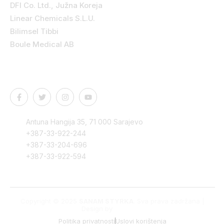
DFI Co. Ltd., Južna Koreja
Linear Chemicals S.L.U.
Bilimsel Tibbi
Boule Medical AB
Kontakt podaci
Antuna Hangija 35, 71 000 Sarajevo
+387-33-922-244
+387-33-204-696
+387-33-922-594
Copyright © 2025
SANAM STYRKA
. Sva prava zadržana |
Design by
Edvision
Politika privatnosti
Uslovi korištenja