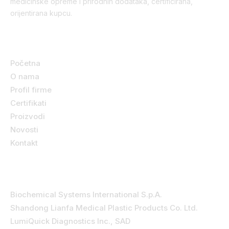
medicinske opreme i prirodnih dodataka, certificirana,
orijentirana kupcu.
Korisni linkovi
Početna
O nama
Profil firme
Certifikati
Proizvodi
Novosti
Kontakt
Kategorije
Biochemical Systems International S.p.A.
Shandong Lianfa Medical Plastic Products Co. Ltd.
LumiQuick Diagnostics Inc., SAD