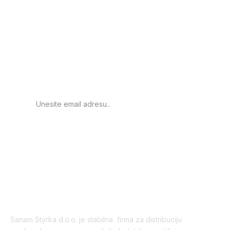
Prijavite se za
obavještenje o novim
proizvodima.
PRIJAVA
Sanam Styrka d.o.o. je stabilna firma za distribuciju