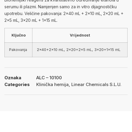
serumu ili plazmi. Namjenjen samo za in vitro dijagnostičku
upotrebu. Veličine pakovanja: 2×40 mL + 2×10 mL, 2×20 mL +
2×5 mL, 3×20 mL + 1×15 mL.
Ključno
Vrijednost
Pakovanja
2×40+2×10 mL, 2×20+2×5 mL, 3×20+1×15 mL
Oznaka
ALC – 10100
Categories
Klinička hemija
,
Linear Chemicals S.L.U.