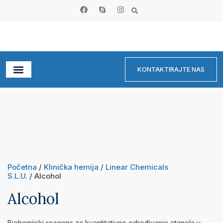
KONTAKTIRAJTE NAS
Početna
/
Klinička hemija
/
Linear Chemicals
S.L.U.
/ Alcohol
Alcohol
Biohemijski reagens za kvantitativno određivanje etanola u