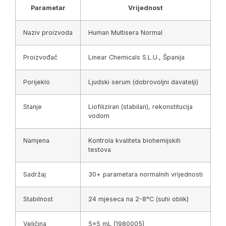
Parametar
Vrijednost
Naziv proizvoda
Human Multisera Normal
Proizvođač
Linear Chemicals S.L.U., Španija
Porijeklo
Ljudski serum (dobrovoljni davatelji)
Stanje
Liofiliziran (stabilan), rekonstitucija
vodom
Namjena
Kontrola kvaliteta biohemijskih
testova
Sadržaj
30+ parametara normalnih vrijednosti
Stabilnost
24 mjeseca na 2-8°C (suhi oblik)
Veličina
5×5 mL (1980005)