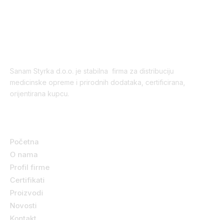
Sanam Styrka d.o.o. je stabilna firma za distribuciju
medicinske opreme i prirodnih dodataka, certificirana,
orijentirana kupcu.
Korisni linkovi
Početna
O nama
Profil firme
Certifikati
Proizvodi
Novosti
Kontakt