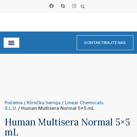
KONTAKTIRAJTE NAS
Početna
/
Klinička hemija
/
Linear Chemicals
S.L.U.
/ Human Multisera Normal 5×5 mL
Human Multisera Normal 5×5
mL