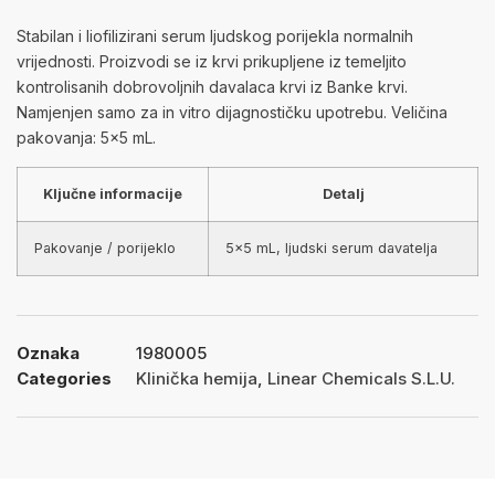
Stabilan i liofilizirani serum ljudskog porijekla normalnih
vrijednosti. Proizvodi se iz krvi prikupljene iz temeljito
kontrolisanih dobrovoljnih davalaca krvi iz Banke krvi.
Namjenjen samo za in vitro dijagnostičku upotrebu. Veličina
pakovanja: 5×5 mL.
Ključne informacije
Detalj
Pakovanje / porijeklo
5×5 mL, ljudski serum davatelja
Oznaka
1980005
Categories
Klinička hemija
,
Linear Chemicals S.L.U.