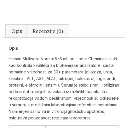
Opis
Recenzije (0)
Opis
Human Multisera Normal 5×5 mL od Linear Chemicals služi
kao kontrola kvaliteta za biohemijske analizatore, sadrži
normalne vrijednosti za 30+ parametara (glukoza, urea,
kreatinin, ALT, AST, ALAT, bilirubin, holesterol, trigliceridi,
proteini, elektroliti i enzimi). Serum je stabiliziran i liofiliziran
od krvi dobrovoljnih davalaca iz različitih banaka krvi,
rekonstitucija vodom destiliranom, vrijednosti su određene
u suradnji s prestižnim laboratorijima referntnim metodama.
Namijenjen samo za in vitro dijagnostičku upotrebu,
osigurava pouzdanost rezultata laboratorija.