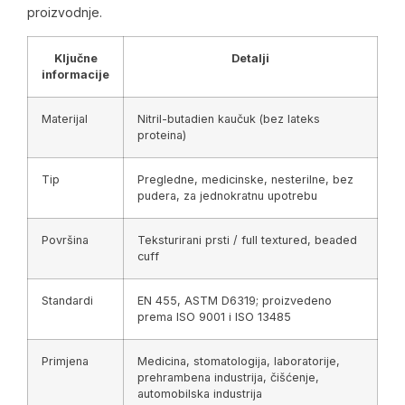
proizvodnje.
Ključne
Detalji
informacije
Materijal
Nitril-butadien kaučuk (bez lateks
proteina)
Tip
Pregledne, medicinske, nesterilne, bez
pudera, za jednokratnu upotrebu
Površina
Teksturirani prsti / full textured, beaded
cuff
Standardi
EN 455, ASTM D6319; proizvedeno
prema ISO 9001 i ISO 13485
Primjena
Medicina, stomatologija, laboratorije,
prehrambena industrija, čišćenje,
automobilska industrija