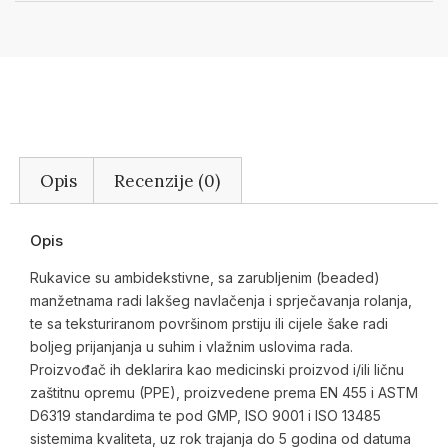
Opis
Recenzije (0)
Opis
Rukavice su ambidekstivne, sa zarubljenim (beaded)
manžetnama radi lakšeg navlačenja i sprječavanja rolanja,
te sa teksturiranom površinom prstiju ili cijele šake radi
boljeg prijanjanja u suhim i vlažnim uslovima rada.
Proizvođač ih deklarira kao medicinski proizvod i/ili ličnu
zaštitnu opremu (PPE), proizvedene prema EN 455 i ASTM
D6319 standardima te pod GMP, ISO 9001 i ISO 13485
sistemima kvaliteta, uz rok trajanja do 5 godina od datuma