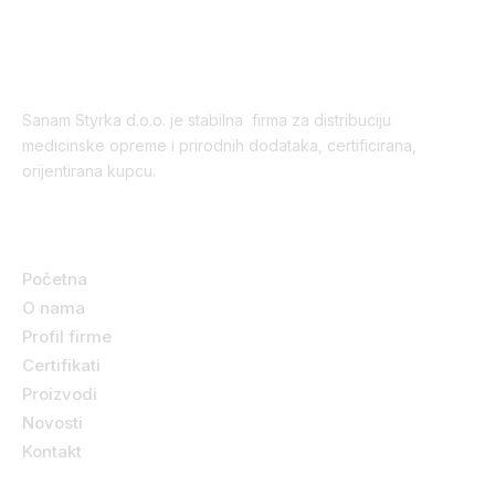
Sanam Styrka d.o.o. je stabilna firma za distribuciju
medicinske opreme i prirodnih dodataka, certificirana,
orijentirana kupcu.
Korisni linkovi
Početna
O nama
Profil firme
Certifikati
Proizvodi
Novosti
Kontakt