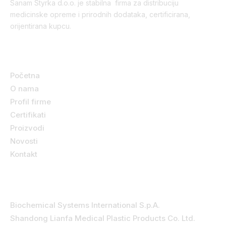
Sanam Styrka d.o.o. je stabilna firma za distribuciju
medicinske opreme i prirodnih dodataka, certificirana,
orijentirana kupcu.
Korisni linkovi
Početna
O nama
Profil firme
Certifikati
Proizvodi
Novosti
Kontakt
Kategorije
Biochemical Systems International S.p.A.
Shandong Lianfa Medical Plastic Products Co. Ltd.