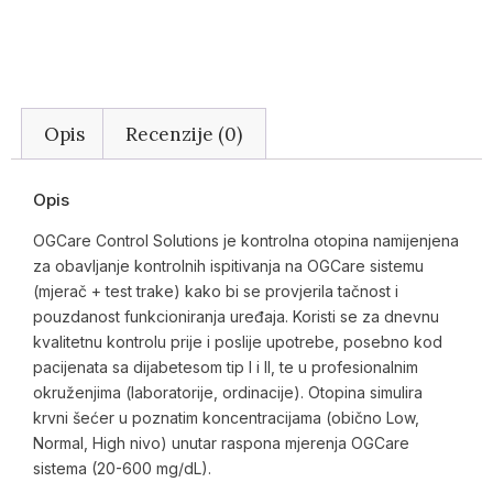
Opis
Recenzije (0)
Opis
OGCare Control Solutions je kontrolna otopina namijenjena
za obavljanje kontrolnih ispitivanja na OGCare sistemu
(mjerač + test trake) kako bi se provjerila tačnost i
pouzdanost funkcioniranja uređaja. Koristi se za dnevnu
kvalitetnu kontrolu prije i poslije upotrebe, posebno kod
pacijenata sa dijabetesom tip I i II, te u profesionalnim
okruženjima (laboratorije, ordinacije). Otopina simulira
krvni šećer u poznatim koncentracijama (obično Low,
Normal, High nivo) unutar raspona mjerenja OGCare
sistema (20-600 mg/dL).