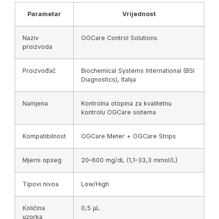
Parametar
Vrijednost
Naziv
OGCare Control Solutions
proizvoda
Proizvođač
Biochemical Systems International (BSI
Diagnostics), Italija
Namjena
Kontrolna otopina za kvalitetnu
kontrolu OGCare sistema
Kompatibilnost
OGCare Meter + OGCare Strips
Mjerni opseg
20–600 mg/dL (1,1–33,3 mmol/L)
Tipovi nivoa
Low/High
Količina
0,5 µL
uzorka