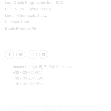
LumiQuick Diagnostics Inc., SAD
DFI Co. Ltd., Južna Koreja
Linear Chemicals S.L.U.
Bilimsel Tibbi
Boule Medical AB
Kontakt podaci
Antuna Hangija 35, 71 000 Sarajevo
+387-33-922-244
+387-33-204-696
+387-33-922-594
Copyright © 2025
SANAM STYRKA
. Sva prava zadržana |
Design by
Edvision