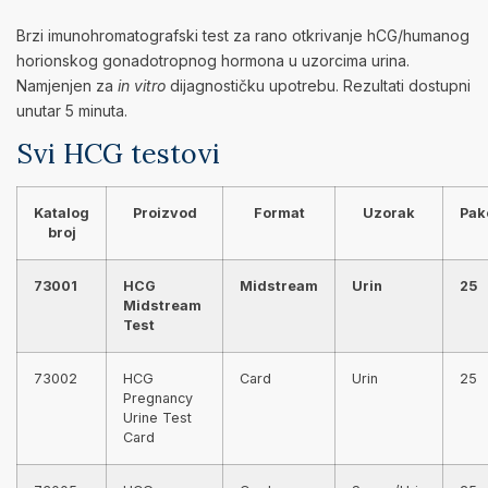
Brzi imunohromatografski test za rano otkrivanje hCG/humanog
horionskog gonadotropnog hormona u uzorcima urina.
Namjenjen za
in vitro
dijagnostičku upotrebu. Rezultati dostupni
unutar 5 minuta.
Svi HCG testovi
Katalog
Proizvod
Format
Uzorak
Pak
broj
73001
HCG
Midstream
Urin
25
Midstream
Test
73002
HCG
Card
Urin
25
Pregnancy
Urine Test
Card