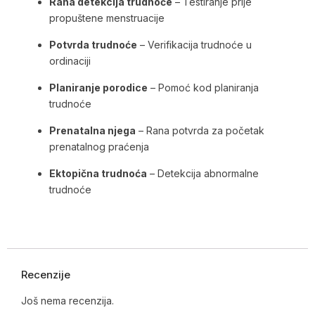
Rana detekcija trudnoće
– Testiranje prije
propuštene menstruacije
Potvrda trudnoće
– Verifikacija trudnoće u
ordinaciji
Planiranje porodice
– Pomoć kod planiranja
trudnoće
Prenatalna njega
– Rana potvrda za početak
prenatalnog praćenja
Ektopična trudnoća
– Detekcija abnormalne
trudnoće
Recenzije
Još nema recenzija.