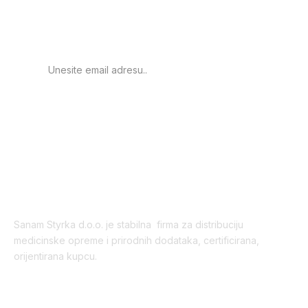
obavještenje o novim
proizvodima.
PRIJAVA
Sanam Styrka d.o.o. je stabilna firma za distribuciju
medicinske opreme i prirodnih dodataka, certificirana,
orijentirana kupcu.
Korisni linkovi