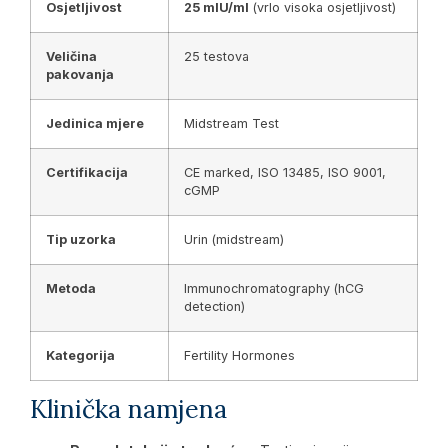
Osjetljivost
25 mIU/ml
(vrlo visoka osjetljivost)
Veličina
25 testova
pakovanja
Jedinica mjere
Midstream Test
Certifikacija
CE marked, ISO 13485, ISO 9001,
cGMP
Tip uzorka
Urin (midstream)
Metoda
Immunochromatography (hCG
detection)
Kategorija
Fertility Hormones
Klinička namjena