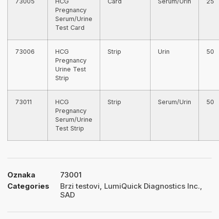
73005
HCG
Card
Serum/Urin
25
Pregnancy
Serum/Urine
Test Card
73006
HCG
Strip
Urin
50
Pregnancy
Urine Test
Strip
73011
HCG
Strip
Serum/Urin
50
Pregnancy
Serum/Urine
Test Strip
Oznaka
73001
Categories
Brzi testovi
,
LumiQuick Diagnostics Inc.,
SAD