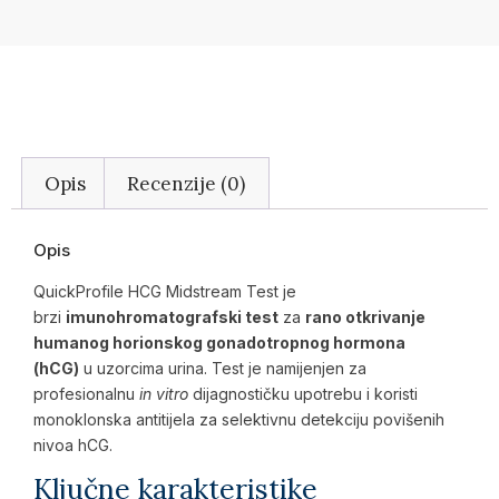
Opis
Recenzije (0)
Opis
QuickProfile HCG Midstream Test je
brzi
imunohromatografski test
za
rano otkrivanje
humanog horionskog gonadotropnog hormona
(hCG)
u uzorcima urina. Test je namijenjen za
profesionalnu
in vitro
dijagnostičku upotrebu i koristi
monoklonska antitijela za selektivnu detekciju povišenih
nivoa hCG.
Ključne karakteristike