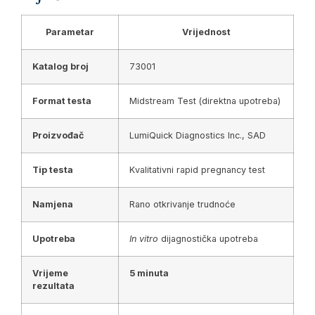
Parametar
Vrijednost
Katalog broj
73001
Format testa
Midstream Test (direktna upotreba)
Proizvođač
LumiQuick Diagnostics Inc., SAD
Tip testa
Kvalitativni rapid pregnancy test
Namjena
Rano otkrivanje trudnoće
Upotreba
In vitro
dijagnostička upotreba
Vrijeme
5 minuta
rezultata