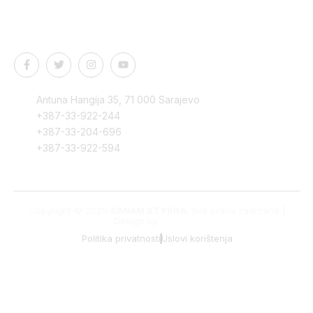
Kontakt podaci
Antuna Hangija 35, 71 000 Sarajevo
+387-33-922-244
+387-33-204-696
+387-33-922-594
Copyright © 2025
SANAM STYRKA
. Sva prava zadržana |
Design by
Edvision
Politika privatnosti
Uslovi korištenja