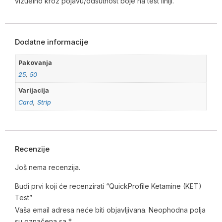
vizuelno kroz pojavu/odsutnost boje na test liniji.
Dodatne informacije
Pakovanja
25
,
50
Varijacija
Card
,
Strip
Recenzije
Još nema recenzija.
Budi prvi koji će recenzirati “QuickProfile Ketamine (KET)
Test”
Vaša email adresa neće biti objavljivana.
Neophodna polja
su označena sa
*