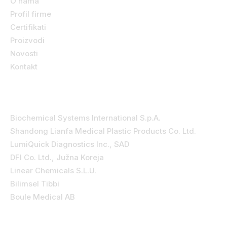
O nama
Profil firme
Certifikati
Proizvodi
Novosti
Kontakt
Kategorije
Biochemical Systems International S.p.A.
Shandong Lianfa Medical Plastic Products Co. Ltd.
LumiQuick Diagnostics Inc., SAD
DFI Co. Ltd., Južna Koreja
Linear Chemicals S.L.U.
Bilimsel Tibbi
Boule Medical AB
Kontakt podaci