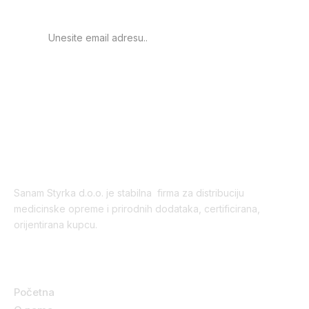
PRIJAVA
Sanam Styrka d.o.o. je stabilna firma za distribuciju
medicinske opreme i prirodnih dodataka, certificirana,
orijentirana kupcu.
Korisni linkovi
Početna