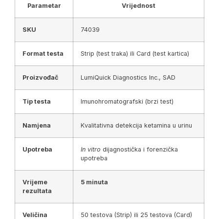
Parametar
Vrijednost
SKU
74039
Format testa
Strip (test traka) ili Card (test kartica)
Proizvođač
LumiQuick Diagnostics Inc., SAD
Tip testa
Imunohromatografski (brzi test)
Namjena
Kvalitativna detekcija ketamina u urinu
Upotreba
In vitro
dijagnostička i forenzička
upotreba
Vrijeme
5 minuta
rezultata
Veličina
50 testova (Strip) ili 25 testova (Card)