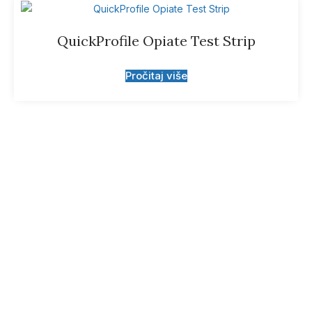
QuickProfile Opiate Test Strip
Pročitaj više
Prijavite se za
obavještenje o novim
proizvodima.