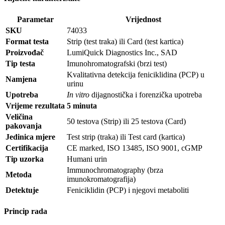
Parametar
Vrijednost
SKU
74033
Format testa
Strip (test traka) ili Card (test kartica)
Proizvođač
LumiQuick Diagnostics Inc., SAD
Tip testa
Imunohromatografski (brzi test)
Kvalitativna detekcija feniciklidina (PCP) u
Namjena
urinu
Upotreba
In vitro
dijagnostička i forenzička upotreba
Vrijeme rezultata
5 minuta
Veličina
50 testova (Strip) ili 25 testova (Card)
pakovanja
Jedinica mjere
Test strip (traka) ili Test card (kartica)
Certifikacija
CE marked, ISO 13485, ISO 9001, cGMP
Tip uzorka
Humani urin
Immunochromatography (brza
Metoda
imunokromatografija)
Detektuje
Feniciklidin (PCP) i njegovi metaboliti
Princip rada