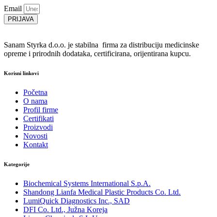
Email
PRIJAVA
Sanam Styrka d.o.o. je stabilna firma za distribuciju medicinske
opreme i prirodnih dodataka, certificirana, orijentirana kupcu.
Korisni linkovi
Početna
O nama
Profil firme
Certifikati
Proizvodi
Novosti
Kontakt
Kategorije
Biochemical Systems International S.p.A.
Shandong Lianfa Medical Plastic Products Co. Ltd.
LumiQuick Diagnostics Inc., SAD
DFI Co. Ltd., Južna Koreja