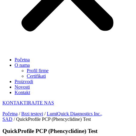
Početna
O nama
Profil firme
Certifikati
Proizvodi
Novosti
Kontakt
KONTAKTIRAJTE NAS
Početna
/
Brzi testovi
/
LumiQuick Diagnostics Inc.,
SAD
/ QuickProfile PCP (Phencyclidine) Test
QuickProfile PCP (Phencyclidine) Test