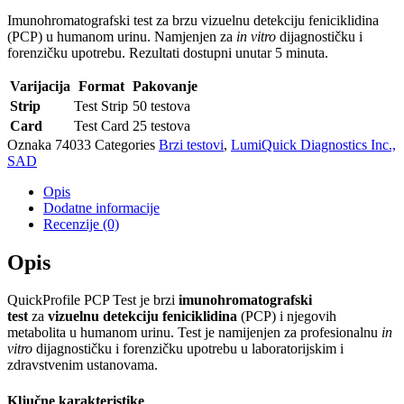
Imunohromatografski test za brzu vizuelnu detekciju feniciklidina
(PCP) u humanom urinu. Namjenjen za
in vitro
dijagnostičku i
forenzičku upotrebu. Rezultati dostupni unutar 5 minuta.
Varijacija
Format
Pakovanje
Strip
Test Strip
50 testova
Card
Test Card
25 testova
Oznaka
74033
Categories
Brzi testovi
,
LumiQuick Diagnostics Inc.,
SAD
Opis
Dodatne informacije
Recenzije (0)
Opis
QuickProfile PCP Test je brzi
imunohromatografski
test
za
vizuelnu detekciju feniciklidina
(PCP) i njegovih
metabolita u humanom urinu. Test je namijenjen za profesionalnu
in
vitro
dijagnostičku i forenzičku upotrebu u laboratorijskim i
zdravstvenim ustanovama.
Ključne karakteristike