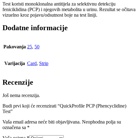
Test koristi monoklonalna antitijela za selektivnu detekciju
feniciklidina (PCP) i njegovih metabolita u urinu. Rezultat se očitava
vizuelno kroz pojavu/odsutnost boje na test liniji.
Dodatne informacije
Pakovanja
25
,
50
Varijacija
Card
,
Strip
Recenzije
Još nema recenzija.
Budi prvi koji će recenzirati “QuickProfile PCP (Phencyclidine)
Test”
Vaša email adresa neće biti objavljivana.
Neophodna polja su
označena sa
*
Vaša ocjena
*