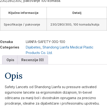
23G/28G/30G, pakovanje 100 komada.
Ključne informacije
Detalj
Specifikacije / pakovanje
23G/28G/30G, 100 komada/kutija
Oznaka
LIANFA-SAFETY-30G-100
Categories
Dijabetes
,
Shandong Lianfa Medical Plastic
Products Co. Ltd.
Opis
Recenzije (0)
Opis
Safety Lancets od Shandong Lianfa su pressure-activated
sigurnosne lancete sa ergonomskim dizajnom, tri-bevel
oštricama za manji bol i dvostrukim oprugama za precizno
prodiranje, idealne za dijabetičare i profesionalnu upotrebu.