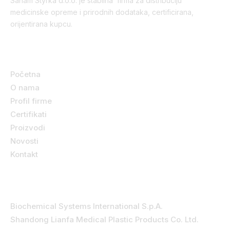
Sanam Styrka d.o.o. je stabilna firma za distribuciju
medicinske opreme i prirodnih dodataka, certificirana,
orijentirana kupcu.
Korisni linkovi
Početna
O nama
Profil firme
Certifikati
Proizvodi
Novosti
Kontakt
Kategorije
Biochemical Systems International S.p.A.
Shandong Lianfa Medical Plastic Products Co. Ltd.