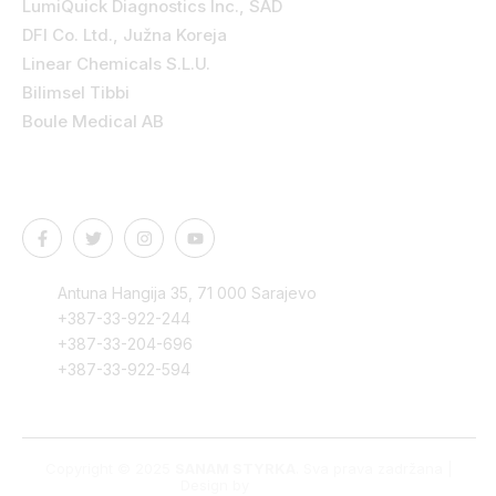
LumiQuick Diagnostics Inc., SAD
DFI Co. Ltd., Južna Koreja
Linear Chemicals S.L.U.
Bilimsel Tibbi
Boule Medical AB
Kontakt podaci
Antuna Hangija 35, 71 000 Sarajevo
+387-33-922-244
+387-33-204-696
+387-33-922-594
Copyright © 2025
SANAM STYRKA
. Sva prava zadržana |
Design by
Edvision