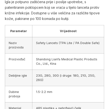
Igla je potpuno zaštićena prije i poslije upotrebe, s
patentiranim poklopcem koji se vraća u tijelo lanceta protiv
križne infekcije. Dostupne u više veličina za različite tipove
kože, pakirane po 100 komada po kutiji.
Parametar
Vrijednost
Naziv
Safety Lancets (TPA Lite / PA Double Safe)
proizvoda
Proizvođač
Shandong Lianfa Medical Plastic Products
Co., Ltd., Kina
Debljine igle
23G, 28G, 30G (i druge: 18G, 21G, 25G,
26G)
Dubine
1.5-2.2 mm
proboja
Materijal
ABS plastika + nehrđajući čelik