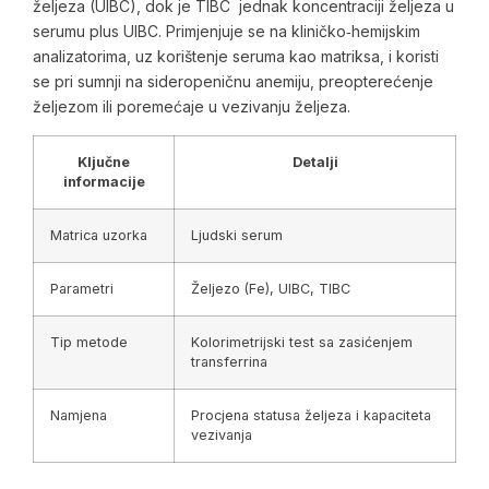
željeza (UIBC), dok je TIBC jednak koncentraciji željeza u
serumu plus UIBC. Primjenjuje se na kliničko‑hemijskim
analizatorima, uz korištenje seruma kao matriksa, i koristi
se pri sumnji na sideropeničnu anemiju, preopterećenje
željezom ili poremećaje u vezivanju željeza.
Ključne
Detalji
informacije
Matrica uzorka
Ljudski serum
Parametri
Željezo (Fe), UIBC, TIBC
Tip metode
Kolorimetrijski test sa zasićenjem
transferrina
Namjena
Procjena statusa željeza i kapaciteta
vezivanja