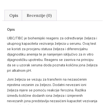
Opis
Recenzije (0)
Opis
UIBC/TIBC je biohemijski reagens za određivanje željeza i
ukupnog kapaciteta vezivanja željeza u serumu. Ovaj test
se koristi za procjenu statusa željeza i diferencijalnu
dijagnostiku anemija te je namjenjen isključivo za in vitro
dijagnostičku upotrebu.​ Reagens se zasniva na principu
da se u uzorak seruma doda poznata količina jona željeza
pri alkalnom pH.
Joni željeza se vezuju za transferin na nezasićenim
mjestima vezanim za željezo. Dodatni nevezani ioni
željeza mjere se pomoću reakcije ferozina. Razlika
između količine dodanih iona željeza i izmjerenih
nevezanih jona predstavlja nezasićeni kapacitet vezivanja