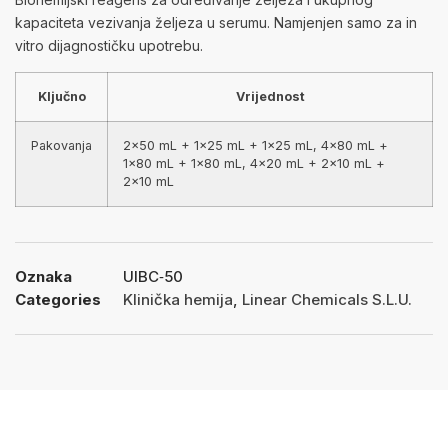
kapaciteta vezivanja željeza u serumu. Namjenjen samo za in
vitro dijagnostičku upotrebu.
Ključno
Vrijednost
Pakovanja
2×50 mL + 1×25 mL + 1×25 mL, 4×80 mL +
1×80 mL + 1×80 mL, 4×20 mL + 2×10 mL +
2×10 mL
Oznaka
UIBC‑50
Categories
Klinička hemija
,
Linear Chemicals S.L.U.