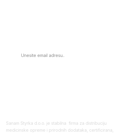
Prijavite se za
obavještenje o novim
proizvodima.
PRIJAVA
Sanam Styrka d.o.o. je stabilna firma za distribuciju
medicinske opreme i prirodnih dodataka, certificirana,