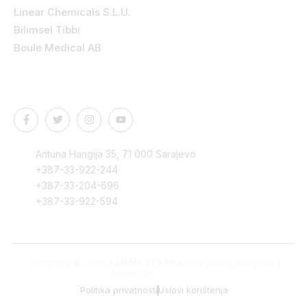
Linear Chemicals S.L.U.
Bilimsel Tibbi
Boule Medical AB
Kontakt podaci
Antuna Hangija 35, 71 000 Sarajevo
+387-33-922-244
+387-33-204-696
+387-33-922-594
Copyright © 2025
SANAM STYRKA
. Sva prava zadržana |
Design by
Edvision
Politika privatnosti
Uslovi korištenja