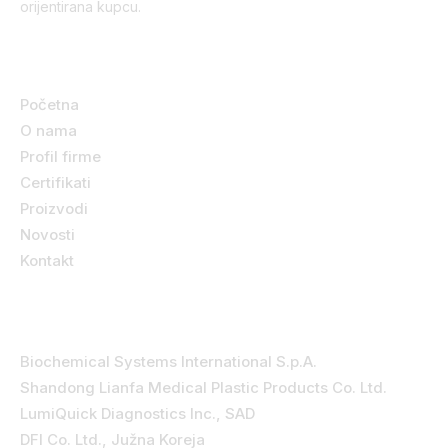
orijentirana kupcu.
Korisni linkovi
Početna
O nama
Profil firme
Certifikati
Proizvodi
Novosti
Kontakt
Kategorije
Biochemical Systems International S.p.A.
Shandong Lianfa Medical Plastic Products Co. Ltd.
LumiQuick Diagnostics Inc., SAD
DFI Co. Ltd., Južna Koreja