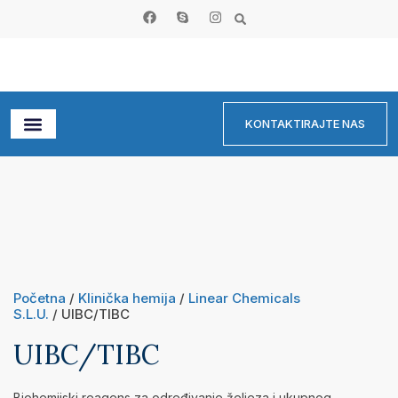
KONTAKTIRAJTE NAS
Početna
/
Klinička hemija
/
Linear Chemicals
S.L.U.
/ UIBC/TIBC
UIBC/TIBC
Biohemijski reagens za određivanje željeza i ukupnog