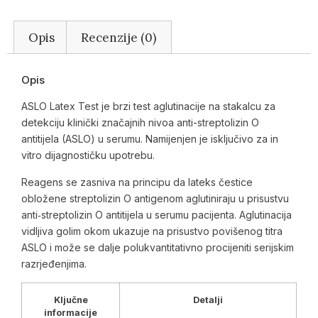
Opis
Recenzije (0)
Opis
ASLO Latex Test je brzi test aglutinacije na stakalcu za
detekciju klinički značajnih nivoa anti-streptolizin O
antitijela (ASLO) u serumu. Namijenjen je isključivo za in
vitro dijagnostičku upotrebu.
Reagens se zasniva na principu da lateks čestice
obložene streptolizin O antigenom aglutiniraju u prisustvu
anti‑streptolizin O antitijela u serumu pacijenta. Aglutinacija
vidljiva golim okom ukazuje na prisustvo povišenog titra
ASLO i može se dalje polukvantitativno procijeniti serijskim
razrjeđenjima.
Ključne
Detalji
informacije