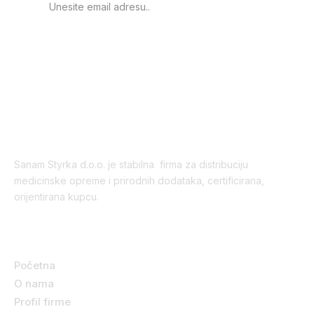
PRIJAVA
Sanam Styrka d.o.o. je stabilna firma za distribuciju
medicinske opreme i prirodnih dodataka, certificirana,
orijentirana kupcu.
Korisni linkovi
Početna
O nama
Profil firme