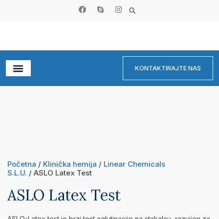
KONTAKTIRAJTE NAS
Početna
/
Klinička hemija
/
Linear Chemicals
S.L.U.
/ ASLO Latex Test
ASLO Latex Test
ASLO-Latex test je brzi test aglutinacije na stakalcu, razvijen za