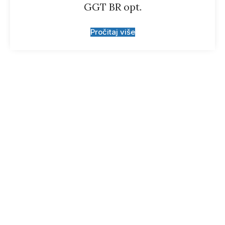
GGT BR opt.
Pročitaj više
Prijavite se za
obavještenje o novim
proizvodima.