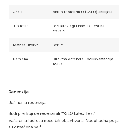
Analit
Anti-streptolizin O (ASLO) antitijela
Tip testa
Brzi latex aglutinacijski test na
stakalcu
Matrica uzorka
Serum
Namjena
Direktna detekcija i polukvantitacija
ASLO
Recenzije
Još nema recenzija.
Budi prvi koji će recenzirati “ASLO Latex Test”
Vaša email adresa neće biti objavljivana.
Neophodna polja
su označena sa
*