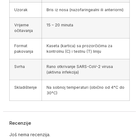
Uzorak
Bris iz nosa (nazofaringealni ili anteriorni)
Vrijeme
15 – 20 minuta
očitavanja
Format
Kaseta (kartica) sa prozorčićima za
pakovanja
kontrolnu (C) i testnu (T) liniju
Svrha
Rano otkrivanje SARS-CoV-2 virusa
(aktivna infekcija)
Skladištenje
Na sobnoj temperaturi (obično od 4°C do
30°C)
Recenzije
Još nema recenzija.