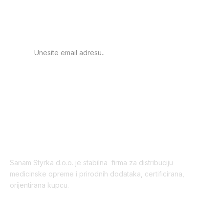
obavještenje o novim
proizvodima.
PRIJAVA
Sanam Styrka d.o.o. je stabilna firma za distribuciju
medicinske opreme i prirodnih dodataka, certificirana,
orijentirana kupcu.
Korisni linkovi