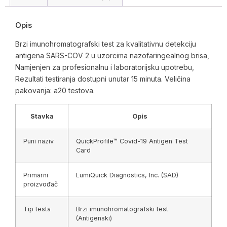
Opis
Brzi imunohromatografski test za kvalitativnu detekciju
antigena SARS-COV 2 u uzorcima nazofaringealnog brisa,
Namjenjen za profesionalnu i laboratorijsku upotrebu,
Rezultati testiranja dostupni unutar 15 minuta. Veličina
pakovanja: a20 testova.
Stavka
Opis
Puni naziv
QuickProfile™ Covid-19 Antigen Test
Card
Primarni
LumiQuick Diagnostics, Inc. (SAD)
proizvođač
Tip testa
Brzi imunohromatografski test
(Antigenski)