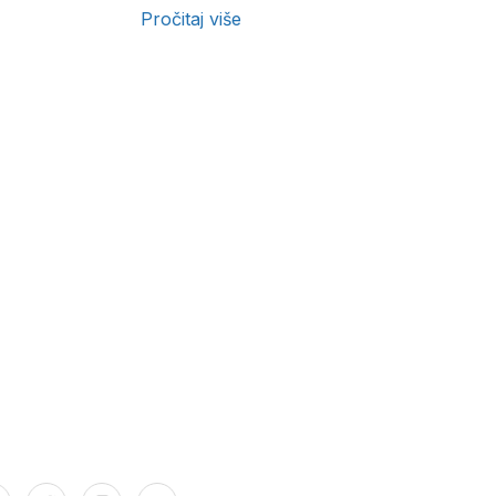
Pročitaj više
PRIJAVA
ntakt podaci