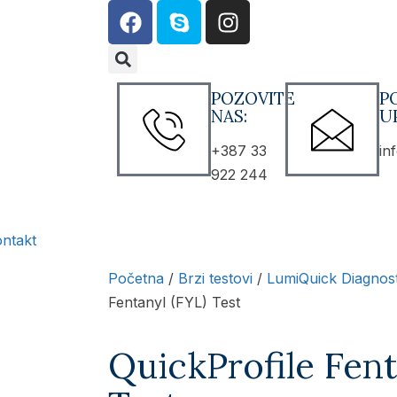
POZOVITE
P
NAS:
UP
+387 33
in
922 244
ntakt
Početna
/
Brzi testovi
/
LumiQuick Diagnost
Fentanyl (FYL) Test
QuickProfile Fent