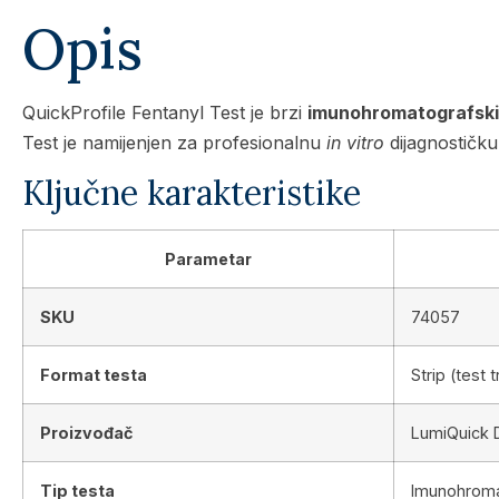
Opis
QuickProfile Fentanyl Test je brzi
imunohromatografski
Test je namijenjen za profesionalnu
in vitro
dijagnostičku
Ključne karakteristike
Parametar
SKU
74057
Format testa
Strip (test t
Proizvođač
LumiQuick D
Tip testa
Imunohromat