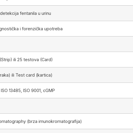
 detekcija fentanila u urinu
gnostička i forenzička upotreba
Strip) ili 25 testova (Card)
traka) ili Test card (kartica)
 ISO 13485, ISO 9001, cGMP
matography (brza imunokromatografija)