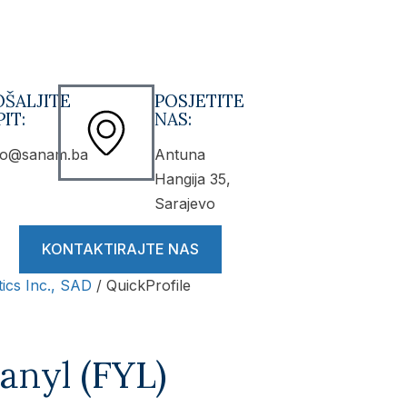
OŠALJITE
POSJETITE
IT:
NAS:
fo@sanam.ba
Antuna
Hangija 35,
Sarajevo
KONTAKTIRAJTE NAS
ics Inc., SAD
/ QuickProfile
anyl (FYL)