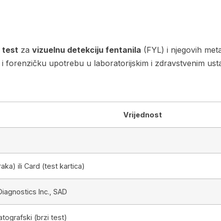
 test
za
vizuelnu detekciju fentanila
(FYL) i njegovih met
 i forenzičku upotrebu u laboratorijskim i zdravstvenim us
Vrijednost
raka) ili Card (test kartica)
iagnostics Inc., SAD
ografski (brzi test)