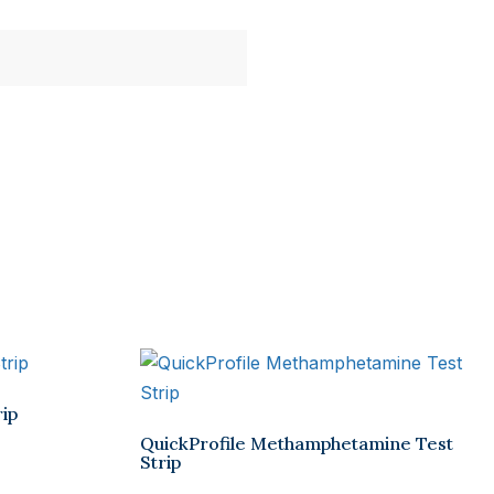
rip
QuickProfile Methamphetamine Test
Strip