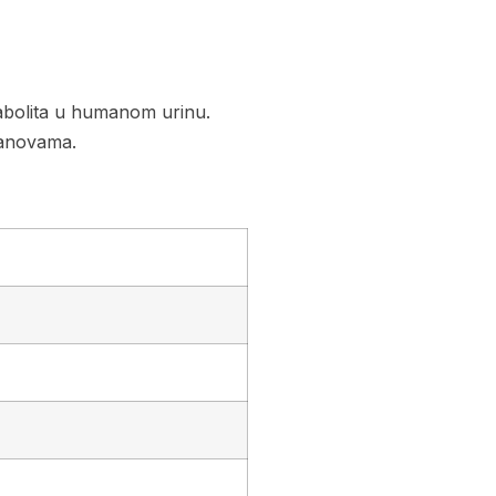
abolita u humanom urinu.
tanovama.