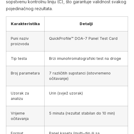
sopstvenu kontrolnu liniju (C), što garantuje validnost svakog
pojedinačnog rezultata.
Karakteristika
Detalji
Puni naziv
QuickProfile™ DOA-7 Panel Test Card
proizvoda
Tip testa
Brzi imunohromatografski test na droge
Broj parametara
7 različitih supstanci (istovremeno
očitavanje)
Uzorak za
Urin (svjež uzorak)
analizu
Vrijeme
5 minuta (rezultat stabilan do 10 min)
očitavanja
Format
Panel kaseta (multi-dip ili sa