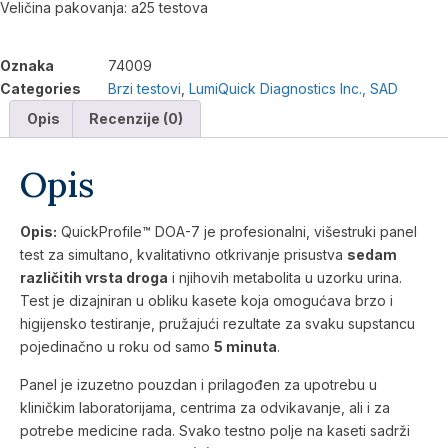
Veličina pakovanja: a25 testova
Oznaka
74009
Categories
Brzi testovi
,
LumiQuick Diagnostics Inc., SAD
Opis
Recenzije (0)
Opis
Opis:
QuickProfile™ DOA-7 je profesionalni, višestruki panel
test za simultano, kvalitativno otkrivanje prisustva
sedam
različitih vrsta droga
i njihovih metabolita u uzorku urina.
Test je dizajniran u obliku kasete koja omogućava brzo i
higijensko testiranje, pružajući rezultate za svaku supstancu
pojedinačno u roku od samo
5 minuta
.
Panel je izuzetno pouzdan i prilagođen za upotrebu u
kliničkim laboratorijama, centrima za odvikavanje, ali i za
potrebe medicine rada. Svako testno polje na kaseti sadrži