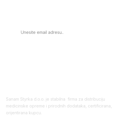
obavještenje o novim
proizvodima.
PRIJAVA
Sanam Styrka d.o.o. je stabilna firma za distribuciju
medicinske opreme i prirodnih dodataka, certificirana,
orijentirana kupcu.
Korisni linkovi