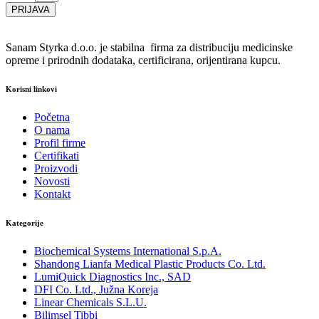
PRIJAVA
Sanam Styrka d.o.o. je stabilna firma za distribuciju medicinske
opreme i prirodnih dodataka, certificirana, orijentirana kupcu.
Korisni linkovi
Početna
O nama
Profil firme
Certifikati
Proizvodi
Novosti
Kontakt
Kategorije
Biochemical Systems International S.p.A.
Shandong Lianfa Medical Plastic Products Co. Ltd.
LumiQuick Diagnostics Inc., SAD
DFI Co. Ltd., Južna Koreja
Linear Chemicals S.L.U.
Bilimsel Tibbi