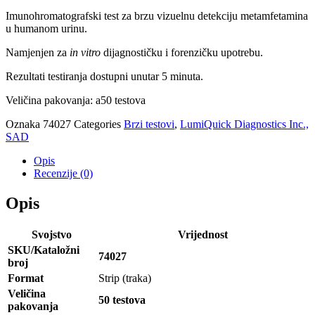
Imunohromatografski test za brzu vizuelnu detekciju metamfetamina
u humanom urinu.
Namjenjen za
in vitro
dijagnostičku i forenzičku upotrebu.
Rezultati testiranja dostupni unutar 5 minuta.
Veličina pakovanja: a50 testova
Oznaka
74027
Categories
Brzi testovi
,
LumiQuick Diagnostics Inc.,
SAD
Opis
Recenzije (0)
Opis
Svojstvo
Vrijednost
SKU/Kataložni
74027
broj
Format
Strip (traka)
Veličina
50 testova
pakovanja