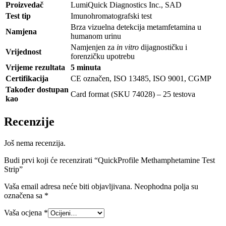
Proizvedač
LumiQuick Diagnostics Inc., SAD
Test tip
Imunohromatografski test
Brza vizuelna detekcija metamfetamina u
Namjena
humanom urinu
Namjenjen za
in vitro
dijagnostičku i
Vrijednost
forenzičku upotrebu
Vrijeme rezultata
5 minuta
Certifikacija
CE označen, ISO 13485, ISO 9001, CGMP
Također dostupan
Card format (SKU 74028) – 25 testova
kao
Recenzije
Još nema recenzija.
Budi prvi koji će recenzirati “QuickProfile Methamphetamine Test
Strip”
Vaša email adresa neće biti objavljivana.
Neophodna polja su
označena sa
*
Vaša ocjena
*