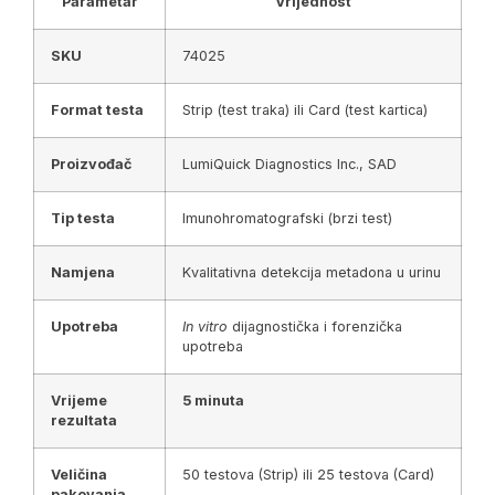
Parametar
Vrijednost
SKU
74025
Format testa
Strip (test traka) ili Card (test kartica)
Proizvođač
LumiQuick Diagnostics Inc., SAD
Tip testa
Imunohromatografski (brzi test)
Namjena
Kvalitativna detekcija metadona u urinu
Upotreba
In vitro
dijagnostička i forenzička
upotreba
Vrijeme
5 minuta
rezultata
Veličina
50 testova (Strip) ili 25 testova (Card)
pakovanja