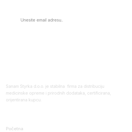
proizvodima.
PRIJAVA
Sanam Styrka d.o.o. je stabilna firma za distribuciju
medicinske opreme i prirodnih dodataka, certificirana,
orijentirana kupcu.
Korisni linkovi
Početna