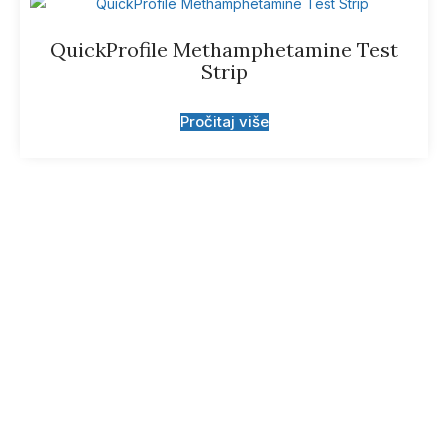
QuickProfile Methamphetamine Test
Strip
Pročitaj više
Prijavite se za
obavještenje o novim