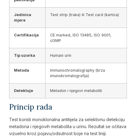
Jedinica
Test strip (traka) ili Test card (kartica)
mjere
Certifikacija
CE marked, ISO 13485, ISO 9001,
cGMP
Tip uzorka
Humani urin
Metoda
Immunochromatography (brza
imunokromatografija)
Detektuje
Metadon i njegovi metaboliti
Princip rada
Test koristi monoklonalna antitijela za selektivnu detekciju
metadona i njegovih metabolita u urinu. Rezultat se očitava
vizuelno kroz pojavu/odsutnost boje na test liniji.