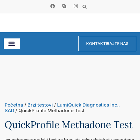
KONTAKTIRAJTE NAS
Početna
/
Brzi testovi
/
LumiQuick Diagnostics Inc.,
SAD
/ QuickProfile Methadone Test
QuickProfile Methadone Test
Imunohromatografski test za brzu vizuelnu detekciju metadona