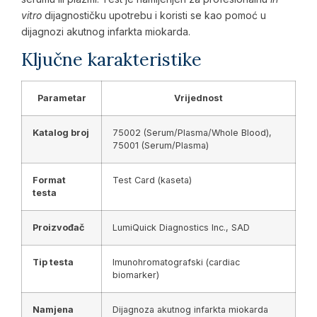
vitro
dijagnostičku upotrebu i koristi se kao pomoć u
dijagnozi akutnog infarkta miokarda.
Ključne karakteristike
Parametar
Vrijednost
Katalog broj
75002 (Serum/Plasma/Whole Blood),
75001 (Serum/Plasma)
Format
Test Card (kaseta)
testa
Proizvođač
LumiQuick Diagnostics Inc., SAD
Tip testa
Imunohromatografski (cardiac
biomarker)
Namjena
Dijagnoza akutnog infarkta miokarda