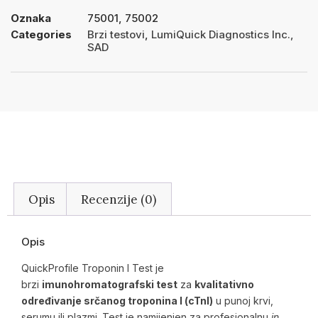
Oznaka
75001, 75002
Categories
Brzi testovi
,
LumiQuick Diagnostics Inc.,
SAD
Opis
Recenzije (0)
Opis
QuickProfile Troponin I Test je
brzi
imunohromatografski test
za
kvalitativno
određivanje srčanog troponina I (cTnI)
u punoj krvi,
serumu ili plazmi. Test je namijenjen za profesionalnu
in