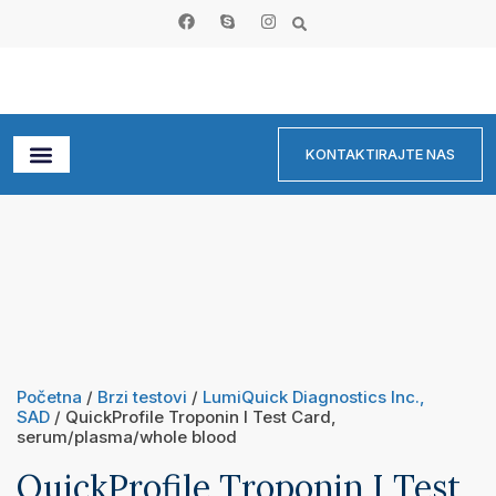
KONTAKTIRAJTE NAS
Početna
/
Brzi testovi
/
LumiQuick Diagnostics Inc.,
SAD
/ QuickProfile Troponin I Test Card,
serum/plasma/whole blood
QuickProfile Troponin I Test