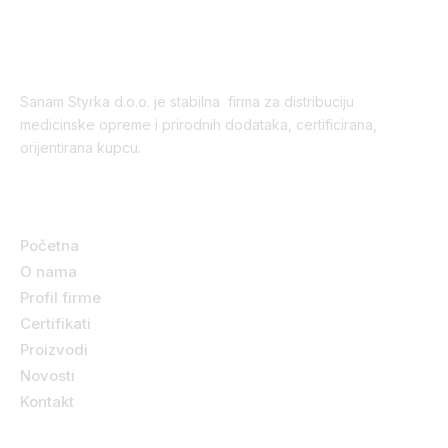
Sanam Styrka d.o.o. je stabilna firma za distribuciju
medicinske opreme i prirodnih dodataka, certificirana,
orijentirana kupcu.
Korisni linkovi
Početna
O nama
Profil firme
Certifikati
Proizvodi
Novosti
Kontakt