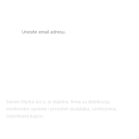
obavještenje o novim
proizvodima.
PRIJAVA
Sanam Styrka d.o.o. je stabilna firma za distribuciju
medicinske opreme i prirodnih dodataka, certificirana,
orijentirana kupcu.
Korisni linkovi