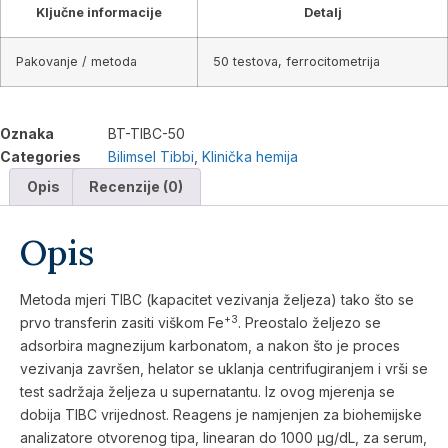
Ključne informacije
Detalj
Pakovanje / metoda
50 testova, ferrocitometrija
Oznaka
BT-TIBC-50
Categories
Bilimsel Tibbi
,
Klinička hemija
Opis
Recenzije (0)
Opis
Metoda mjeri TIBC (kapacitet vezivanja željeza) tako što se
+3
prvo transferin zasiti viškom Fe
. Preostalo željezo se
adsorbira magnezijum karbonatom, a nakon što je proces
vezivanja završen, helator se uklanja centrifugiranjem i vrši se
test sadržaja željeza u supernatantu. Iz ovog mjerenja se
dobija TIBC vrijednost. Reagens je namjenjen za biohemijske
analizatore otvorenog tipa, linearan do 1000 µg/dL, za serum,