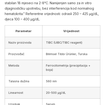
stabilan 18 mjeseci na 2-8°C. Namijenjen samo za in vitro
dijagnostičku upotrebu, bez interferencija kod normalnog
hematokrita.” Referentne vrijednosti: odrasli 250 – 425 µg/dL,
djeca 100 – 400 µg/dL.
Parametar
Vrijednost
Naziv proizvoda
TIBC (UIBC/TIBC reagent)
Proizvođač
Bilimsel Tibbi Ürünler, Turska
Metoda
Ferrocitometrija (precipitacija +
boja)
Talasna dužina
560 nm
Linearnost
20-500 µg/dL
Uzorkak
Serum