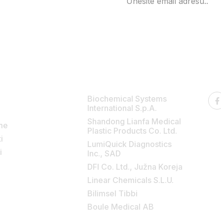
 linkovi
Kategorije
Ko
Biochemical Systems
International S.p.A.
Shandong Lianfa Medical
rme
Plastic Products Co. Ltd.
i
LumiQuick Diagnostics
i
Inc., SAD
DFI Co. Ltd., Južna Koreja
Linear Chemicals S.L.U.
Bilimsel Tibbi
Boule Medical AB