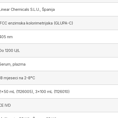
Linear Chemicals S.L.U., Španija
IFCC enzimska kolorimetrijska (GLUPA-C)
405 nm
Do 1200 U/L
Serum, plazma
18 mjeseci na 2-8°C
2×50 mL (1126005), 3×100 mL (1126010)
CE IVD