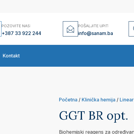
POZOVITE NAS:
POŠALJITE UPIT:
+387 33 922 244
info@sanam.ba
Kontakt
Početna
/
Klinička hemija
/
Linear
GGT BR opt.
Biohemijski reagens za određivan