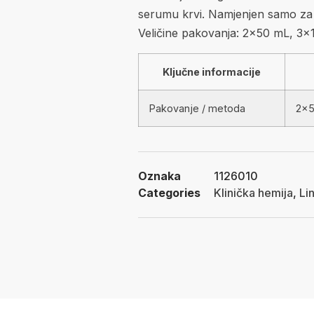
serumu krvi. Namjenjen samo za i
Veličine pakovanja: 2×50 mL, 3×
Ključne informacije
Pakovanje / metoda
2×5
Oznaka
1126010
Categories
Klinička hemija
,
Li