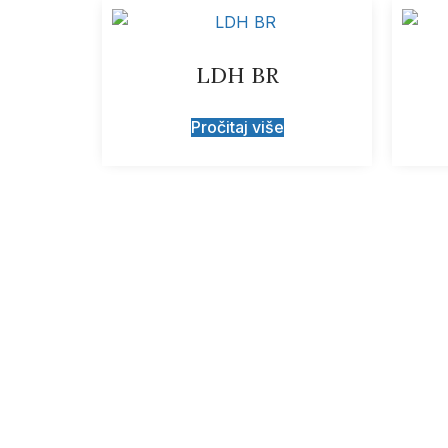
LDH BR
Pročitaj više
Prijavite se za obavj