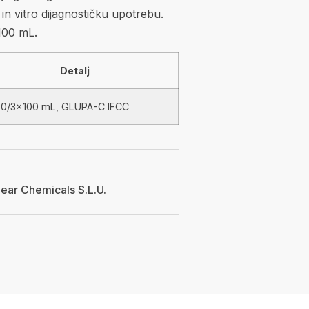
n vitro dijagnostičku upotrebu.
100 mL.
Detalj
0/3×100 mL, GLUPA-C IFCC
near Chemicals S.L.U.