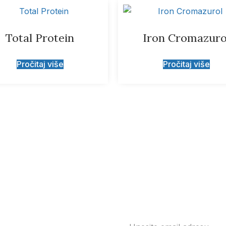
Total Protein
Iron Cromazuro
Pročitaj više
Pročitaj više
eštenje o