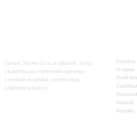
novim proizvodima.
Korisni
Početna
Sanam Styrka d.o.o. je stabilna firma
O nama
za distribuciju medicinske opreme i
Profil fi
prirodnih dodataka, certificirana,
Certifikat
orijentirana kupcu.
Proizvod
Novosti
Kontakt