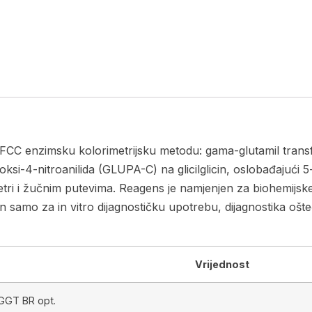
IFCC enzimsku kolorimetrijsku metodu: gama-glutamil trans
si-4-nitroanilida (GLUPA-C) na glicilglicin, oslobađajući 5
etri i žučnim putevima. Reagens je namjenjen za biohemijsk
n samo za in vitro dijagnostičku upotrebu, dijagnostika ošte
Vrijednost
GGT BR opt.