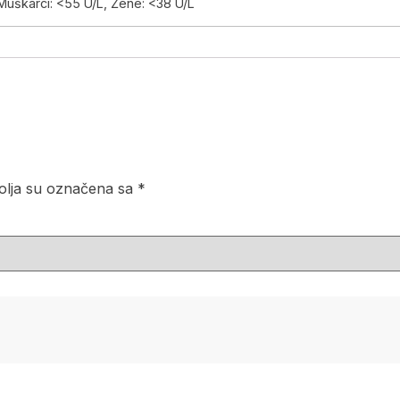
Muškarci: <55 U/L, Žene: <38 U/L
lja su označena sa
*