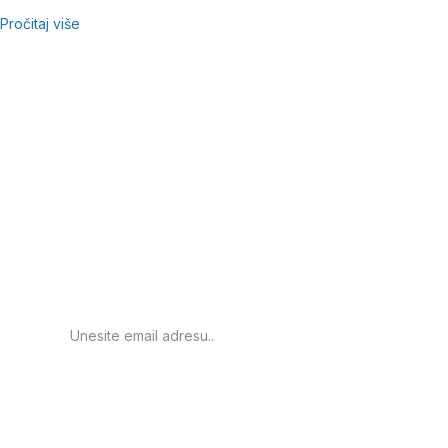
Pročitaj više
Prijavite se za
obavještenje o novim
proizvodima.
PRIJAVA