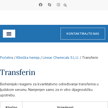
KONTAKTIRAJTE NAS
Početna
/
Klinička hemija
/
Linear Chemicals S.L.U.
/ Transferin
Transferin
Biohemijski reagens za kvantitativno određivanje transferina u
ljudskom serumu. Namjenjen samo za in vitro dijagnostičku
upotrebu.
Ključno
Vrijednost