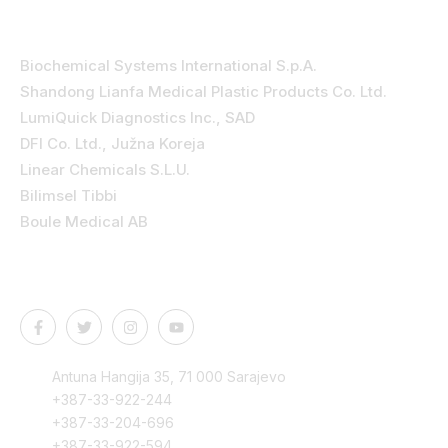
Kategorije
Biochemical Systems International S.p.A.
Shandong Lianfa Medical Plastic Products Co. Ltd.
LumiQuick Diagnostics Inc., SAD
DFI Co. Ltd., Južna Koreja
Linear Chemicals S.L.U.
Bilimsel Tibbi
Boule Medical AB
Kontakt podaci
Antuna Hangija 35, 71 000 Sarajevo
+387-33-922-244
+387-33-204-696
+387-33-922-594