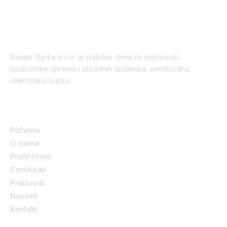
Sanam Styrka d.o.o. je stabilna firma za distribuciju
medicinske opreme i prirodnih dodataka, certificirana,
orijentirana kupcu.
Korisni linkovi
Početna
O nama
Profil firme
Certifikati
Proizvodi
Novosti
Kontakt