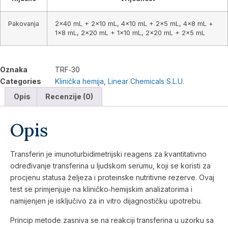
Pakovanja
2×40 mL + 2×10 mL, 4×10 mL + 2×5 mL, 4×8 mL +
1×8 mL, 2×20 mL + 1×10 mL, 2×20 mL + 2×5 mL
Oznaka
TRF‑30
Categories
Klinička hemija
,
Linear Chemicals S.L.U.
Opis
Recenzije (0)
Opis
Transferin je imunoturbidimetrijski reagens za kvantitativno
određivanje transferina u ljudskom serumu, koji se koristi za
procjenu statusa željeza i proteinske nutritivne rezerve. Ovaj
test se primjenjuje na kliničko‑hemijskim analizatorima i
namijenjen je isključivo za in vitro dijagnostičku upotrebu.
Princip metode zasniva se na reakciji transferina u uzorku sa