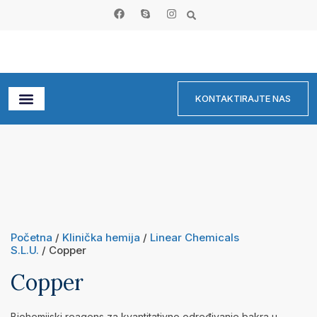
KONTAKTIRAJTE NAS
Početna
/
Klinička hemija
/
Linear Chemicals
S.L.U.
/ Copper
Copper
Biohemijski reagens za kvantitativno određivanje bakra u