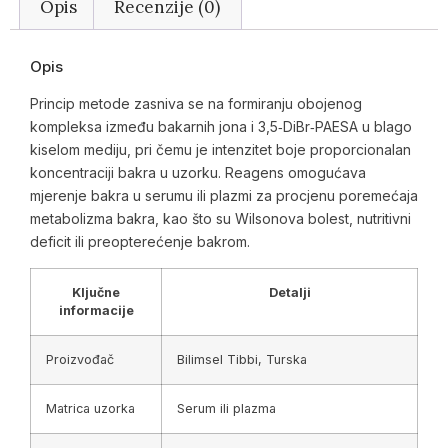
Opis
Recenzije (0)
Opis
Princip metode zasniva se na formiranju obojenog
kompleksa između bakarnih jona i 3,5‑DiBr‑PAESA u blago
kiselom mediju, pri čemu je intenzitet boje proporcionalan
koncentraciji bakra u uzorku. Reagens omogućava
mjerenje bakra u serumu ili plazmi za procjenu poremećaja
metabolizma bakra, kao što su Wilsonova bolest, nutritivni
deficit ili preopterećenje bakrom.
Ključne
Detalji
informacije
Proizvođač
Bilimsel Tibbi, Turska
Matrica uzorka
Serum ili plazma