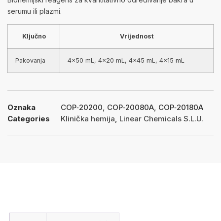
serumu ili plazmi.
Ključno
Vrijednost
Pakovanja
4×50 mL, 4×20 mL, 4×45 mL, 4×15 mL
Oznaka
COP‑20200, COP‑20080A, COP‑20180A
Categories
Klinička hemija
,
Linear Chemicals S.L.U.