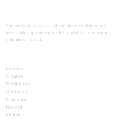
Sanam Styrka d.o.o. je stabilna firma za distribuciju
medicinske opreme i prirodnih dodataka, certificirana,
orijentirana kupcu.
Korisni linkovi
Početna
O nama
Profil firme
Certifikati
Proizvodi
Novosti
Kontakt
Kategorije