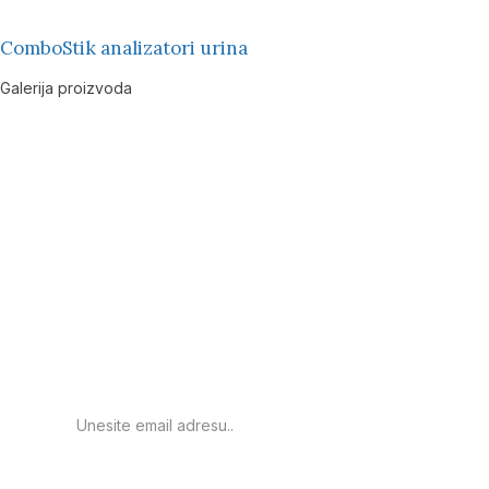
ComboStik analizatori urina
Galerija proizvoda
Prijavite se za
obavještenje o novim
proizvodima.