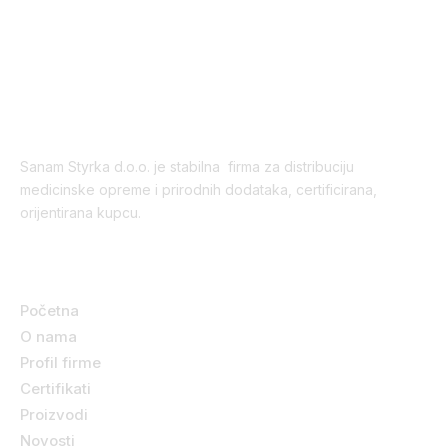
PRIJAVA
Sanam Styrka d.o.o. je stabilna firma za distribuciju
medicinske opreme i prirodnih dodataka, certificirana,
orijentirana kupcu.
Korisni linkovi
Početna
O nama
Profil firme
Certifikati
Proizvodi
Novosti