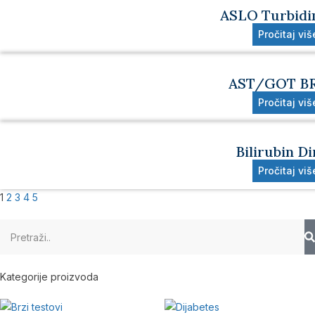
ASLO Turbidi
Pročitaj viš
AST/GOT BR
Pročitaj viš
Bilirubin Di
Pročitaj viš
1
2
3
4
5
Kategorije proizvoda