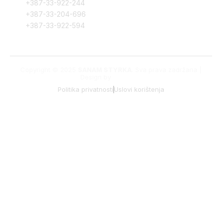
+387-33-922-244
+387-33-204-696
+387-33-922-594
Copyright © 2025
SANAM STYRKA
. Sva prava zadržana |
Design by
Edvision
Politika privatnosti
Uslovi korištenja